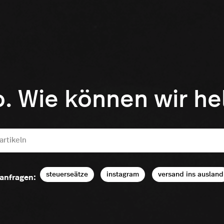
o. Wie können wir he
steuerseätze
instagram
versand ins ausland
anfragen: