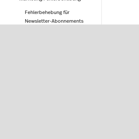
Fehlerbehebung für
Newsletter-Abonnements
Fehlersuche bei einer
TransIP reservierten Domain
Apps und Feeds
Tools
Einstellungen
Erweiterte Webentwicklung
FAQ