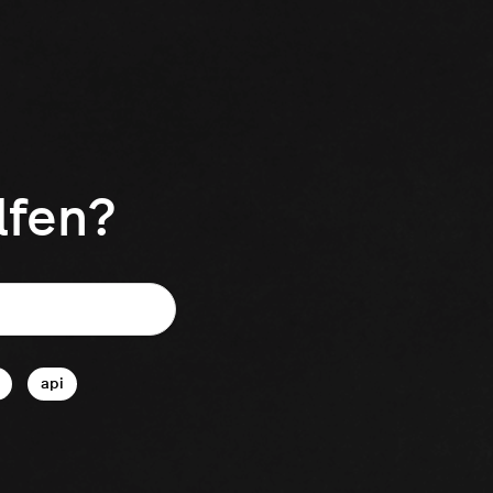
lfen?
api