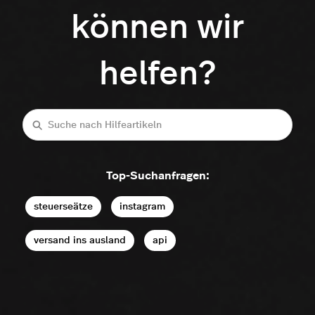
können wir
helfen?
Suche
Top-Suchanfragen:
steuerseätze
instagram
versand ins ausland
api