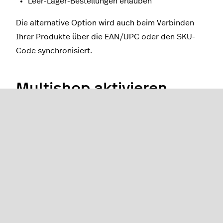
Leer-Lager-Bestellungen erlauben
Die alternative Option wird auch beim Verbinden
Ihrer Produkte über die EAN/UPC oder den SKU-
Code synchronisiert.
Multishop aktivieren
Bevor Sie Multishop aktivieren, vermeiden Sie
Synchronisierungsprobleme, indem Sie
sicherstellen, dass die folgenden Produktdetails in
jedem eCom Store, den Sie verbinden, identisch
sind:
Die EAN/UPC oder die SKU-Codes
Bestand
Mindesbestellmenge