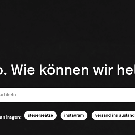
o. Wie können wir he
steuerseätze
instagram
versand ins ausland
anfragen: