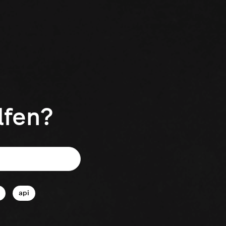
lfen?
api