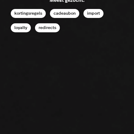
Meest gezocht:
kortingsregels
cadeaubon
import
loyalty
redirects