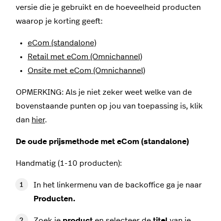
versie die je gebruikt en de hoeveelheid producten
waarop je korting geeft:
eCom (standalone)
Retail met eCom (Omnichannel)
Onsite met eCom (Omnichannel)
OPMERKING: Als je niet zeker weet welke van de
bovenstaande punten op jou van toepassing is, klik
dan
hier
.
De oude prijsmethode met eCom (standalone)
Handmatig (1-10 producten):
In het linkermenu van de backoffice ga je naar
Producten.
Zoek je
product
en selecteer de
titel
van je