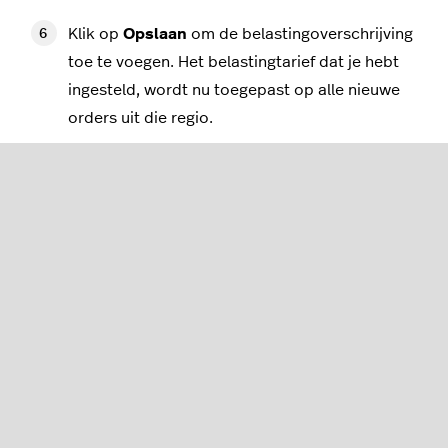
Klik op
Opslaan
om de belastingoverschrijving
toe te voegen. Het belastingtarief dat je hebt
ingesteld, wordt nu toegepast op alle nieuwe
orders uit die regio.
Drempelwaarden
Om te bepalen of je verplicht bent belasting te
heffen voor klanten buiten het thuisland van je
eCom shop, moet je drempelwaarden gebruiken. Je
kunt de drempelwaarde van een land achterhalen
door contact op te nemen met de belastingdienst
van een land. Die stelt de drempel in wanneer je het
btw-tarief voor dat land in rekening moet brengen.