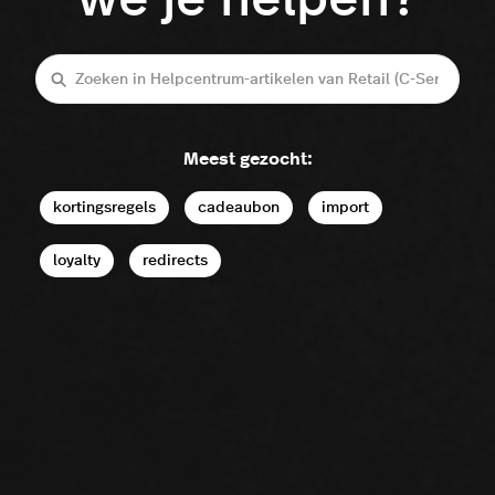
we je helpen?
Zoeken
Meest gezocht:
kortingsregels
cadeaubon
import
loyalty
redirects