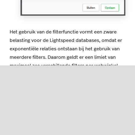
Het gebruik van de filterfunctie vormt een zware
belasting voor de Lightspeed databases, omdat er
exponentiële relaties ontstaan bij het gebruik van
meerdere filters. Daarom geldt er een limiet van
maximaal zes verschillende filters per webwinkel.
Per filter is er een maximum ingesteld van 15
filterwaarden.
Filters koppelen
Filters kunnen gekoppeld worden op twee
verschillende manieren, per product en aan