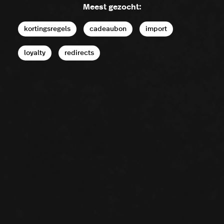
Meest gezocht:
kortingsregels
cadeaubon
import
loyalty
redirects