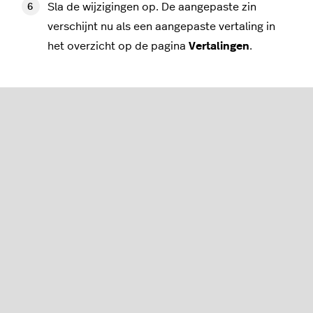
Sla de wijzigingen op. De aangepaste zin
verschijnt nu als een aangepaste vertaling in
het overzicht op de pagina
Vertalingen
.
Een aangepaste vertaling
toevoegen
Als een zin of tekst in het thema van je winkel geen
standaard vertaling heeft voor een bepaalde taal,
kun je de vertaling zelf toevoegen.
Ga naar
Inhoud > Vertalingen
via het linker
menu van de backoffice.
Klik op
Voeg aangepaste vertaling toe
bovenaan het scherm.