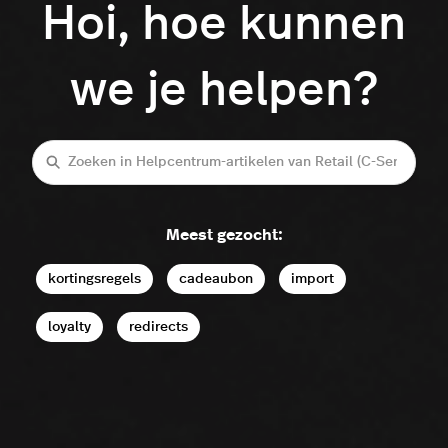
Hoi, hoe kunnen
we je helpen?
Zoeken
Meest gezocht:
kortingsregels
cadeaubon
import
loyalty
redirects