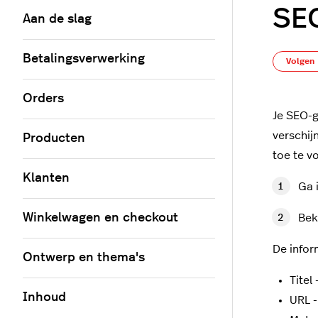
SEO
Aan de slag
Betalingsverwerking
Volgen
Orders
Je SEO-g
verschij
Producten
toe te v
Klanten
Ga 
Winkelwagen en checkout
Bek
De infor
Ontwerp en thema's
Titel
Inhoud
URL -