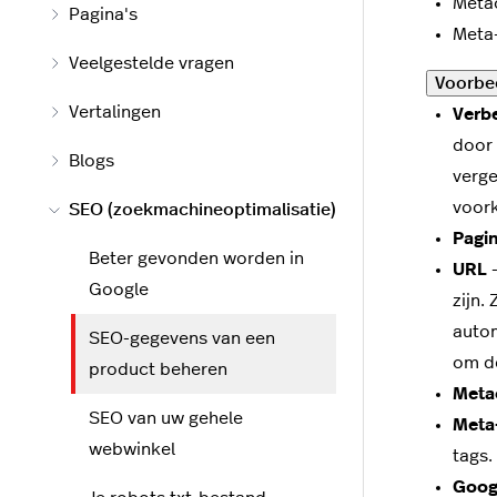
Metao
Pagina's
Meta-
Veelgestelde vragen
Voorbe
Vertalingen
Verb
door 
Blogs
verge
voork
SEO (zoekmachineoptimalisatie)
Pagin
Beter gevonden worden in
URL
-
Google
zijn.
autom
SEO-gegevens van een
om de
product beheren
Meta
SEO van uw gehele
Meta
webwinkel
tags.
Goog