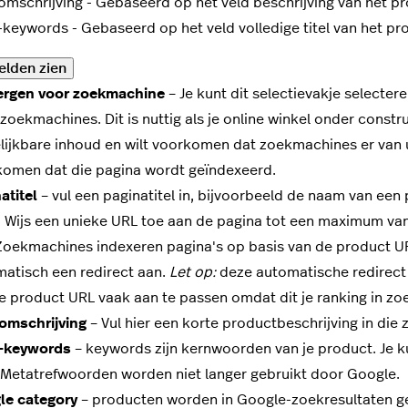
mschrijving - Gebaseerd op het veld beschrijving van het pr
keywords - Gebaseerd op het veld volledige titel van het pr
elden zien
ergen voor zoekmachine
– Je kunt dit selectievakje selecter
zoekmachines. Dit is nuttig als je online winkel onder constru
lijkbare inhoud en wilt voorkomen dat zoekmachines er van ui
omen dat die pagina wordt geïndexeerd.
atitel
– vul een paginatitel in, bijvoorbeeld de naam van een
 Wijs een unieke URL toe aan de pagina tot een maximum van
Zoekmachines indexeren pagina's op basis van de product U
atisch een redirect aan.
Let op:
deze automatische redirect
 product URL vaak aan te passen omdat dit je ranking in zo
omschrijving
– Vul hier een korte productbeschrijving in di
-keywords
– keywords zijn kernwoorden van je product. Je k
Metatrefwoorden worden niet langer gebruikt door Google.
le category
– producten worden in Google-zoekresultaten g