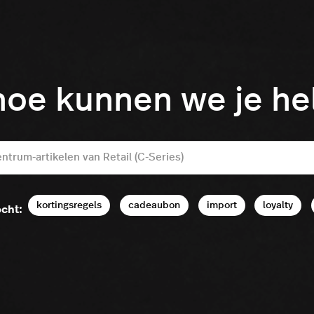
hoe kunnen we je h
kortingsregels
cadeaubon
import
loyalty
cht: