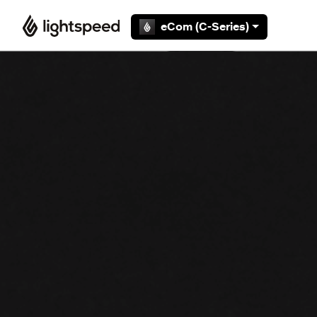
Overslaan en naar hoofdcontent gaan
eCom (C-Series)