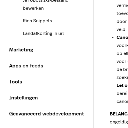
Je robots.txt-bestand
verme
bewerken
toevo
Rich Snippets
door 
veld.
Landafkorting in url
Cano
voork
Marketing
op el
voor 
Apps en feeds
de br
zoekr
Tools
Let o
berei
Instellingen
canon
Geavanceerd webdevelopment
BELANG
ongeldig