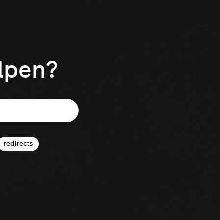
elpen?
redirects