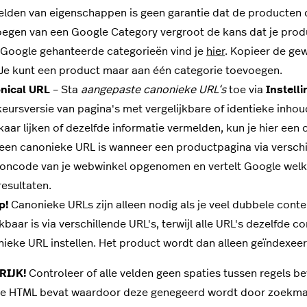
lden van eigenschappen is geen garantie dat de producten
egen van een Google Category vergroot de kans dat je pro
Google gehanteerde categorieën vind je
hier
. Kopieer de ge
 Je kunt een product maar aan één categorie toevoegen.
nical URL
–
Sta
aangepaste canonieke URL‘s
toe via
Instell
eursversie van pagina's met vergelijkbare of identieke inhou
kaar lijken of dezelfde informatie vermelden, kun je hier ee
een canonieke URL is wanneer een productpagina via verschi
oncode van je webwinkel opgenomen en vertelt Google welk
esultaten.
p!
Canonieke URLs zijn alleen nodig als je veel dubbele cont
kbaar is via verschillende URL's, terwijl alle URL's dezelfde 
ieke URL instellen. Het product wordt dan alleen geïndexeer
RIJK!
Controleer of alle velden geen spaties tussen regels be
e HTML bevat waardoor deze genegeerd wordt door zoekmachi