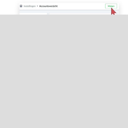
In het
Accountinstellingen
veld, activeert u
E-
mail nieuwe bestellingen
en slaat u uw
aanpassingen op.
Een kopie ontvangen via andere e-mailadressen:
In het linkermenu van de Backoffice klikt u
op
Instellingen
.
Klik op
Geavanceerd
onderin de kolom
Algemene instellingen
.
Voeg e-mailadressen toe in het veld
Feedback
BCC e-mails
onderaan de
ACCOUNT &