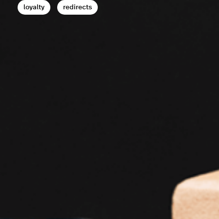
loyalty
redirects