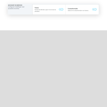
Kies het ontvangende e-
mailadres
Klik in het menu aan de linkerkant van de
backoffice op
Instellingen
en uit
Algemene
instellingen
kies
Bedrijf
.
Scrol naar
E-MAILADRESSEN
. Voer in het veld
Generiek adres
het e-mailadres in waar je
klanten-e-mails wilt ontvangen.
Voor meer informatie over deze e-mailadressen,