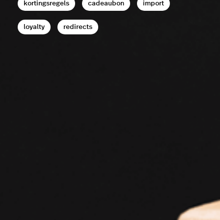
kortingsregels
cadeaubon
import
loyalty
redirects