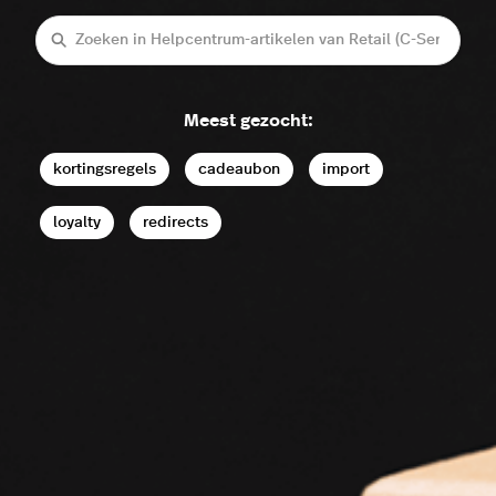
Zoeken
Meest gezocht:
kortingsregels
cadeaubon
import
loyalty
redirects