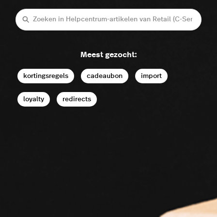
Zoeken
Meest gezocht:
kortingsregels
cadeaubon
import
loyalty
redirects