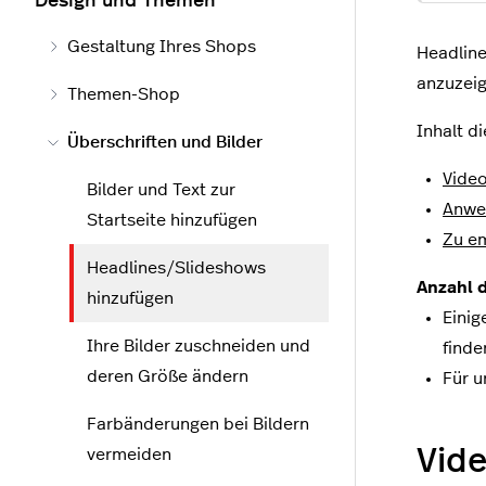
Design und Themen
Gestaltung Ihres Shops
Headline
anzuzeig
Themen-Shop
Inhalt di
Überschriften und Bilder
Vide
Bilder und Text zur
Anwe
Startseite hinzufügen
Zu e
Headlines/Slideshows
Anzahl d
hinzufügen
Einig
Ihre Bilder zuschneiden und
finde
deren Größe ändern
Für u
Farbänderungen bei Bildern
Vid
vermeiden