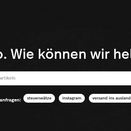
o. Wie können wir he
steuerseätze
instagram
versand ins ausland
anfragen: