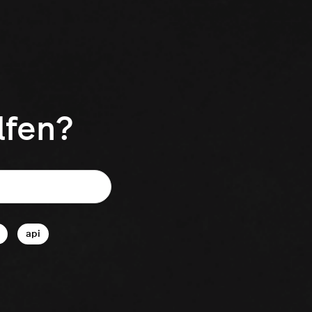
lfen?
api