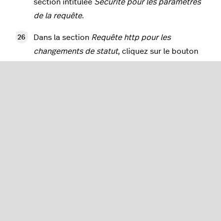
section intitulée
Sécurité pour les paramètres
de la requête
.
Dans la section
Requête http pour les
changements de statut
, cliquez sur le bouton
Lors de tous les changements de statut
offline (paiement, annulation...).
Entrez
https://www.yourdomain.com/
payment/ogone/notify
dans le champ intitulé
URL sur lequel le
marchand souhaite recevoir une requête
HTTP différée en cas de changement de
statut de transaction offline (hors ligne)
.
Dans la section
DirectLink – Paramètres
dynamiques
, assurez-vous que seuls les
paramètres suivants sont sélectionnés :