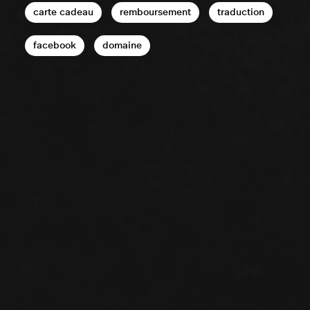
carte cadeau
remboursement
traduction
facebook
domaine