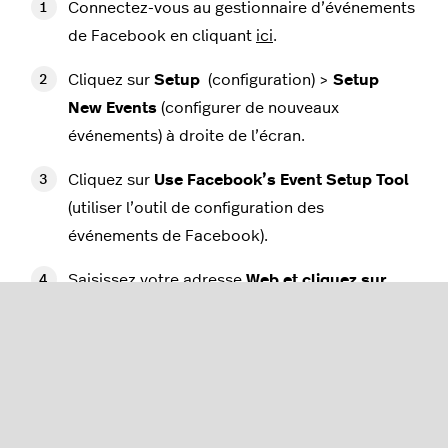
Connectez-vous au gestionnaire d’événements
de Facebook en cliquant
ici
.
Cliquez sur
Setup
(configuration) >
Setup
New Events
(configurer de nouveaux
événements) à droite de l’écran.
Cliquez sur
Use Facebook’s Event Setup Tool
(utiliser l’outil de configuration des
événements de Facebook).
Saisissez votre adresse
Web et cliquez sur
Open website
(ouvrir le site Web).
Patientez le temps que la fenêtre s’affiche et
finissez le tutoriel en cliquant sur
Next
(suivant)
jusqu’à ce que vous puissiez cliquer sur
Get
Started
(commencer).