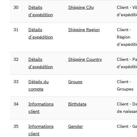
30
Détails
Shipping City
Client - Vi
d’expédition
d’expédit
31
Détails
Shipping Region
Client -
d’expédition
Région
d’expédit
32
Détails
Shipping Country
Client - P
d’expédition
d’expédit
33
Détails du
Groups
Client -
compte
Groupes
34
Informations
Birthdate
Client - D
client
de naissa
35
Informations
Gender
Client - G
client