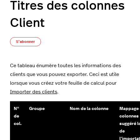
Titres des colonnes
Client
Pas encore suivi par quelqu'un
S’abonner
Ce tableau énumère toutes les informations des
clients que vous pouvez exporter. Ceci est utile
lorsque vous créez votre feuille de calcul pour
Importer des clients
.
N°
Groupe
Nom de la colonne
Mappage 
de
colonnes
col.
suggéré l
de
l’importa