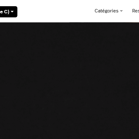
Catégories
Re
e C)