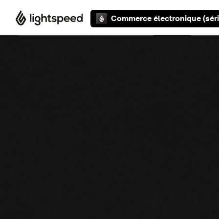
Aller au contenu principal
Commerce électronique (séri