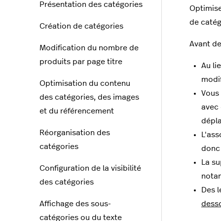
Présentation des catégories
Optimise
de catég
Création de catégories
Avant de
Modification du nombre de
produits par page titre
Au li
modif
Optimisation du contenu
Vous 
des catégories, des images
avec 
et du référencement
dépla
Réorganisation des
L'ass
catégories
donc 
La su
Configuration de la visibilité
notam
des catégories
Des l
Affichage des sous-
dess
catégories ou du texte