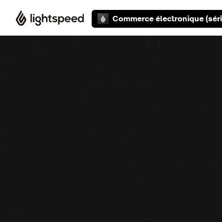
Aller au contenu principal
Commerce électronique (séri