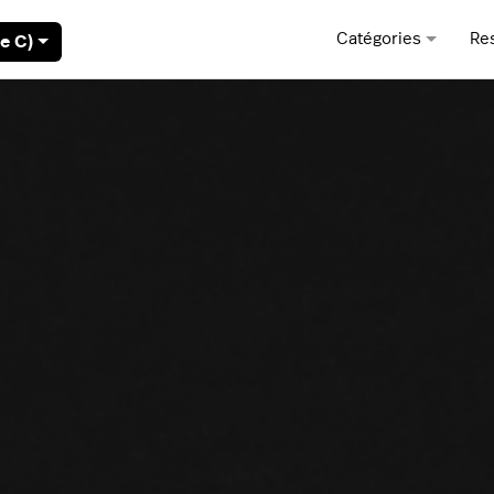
Catégories
Re
e C)