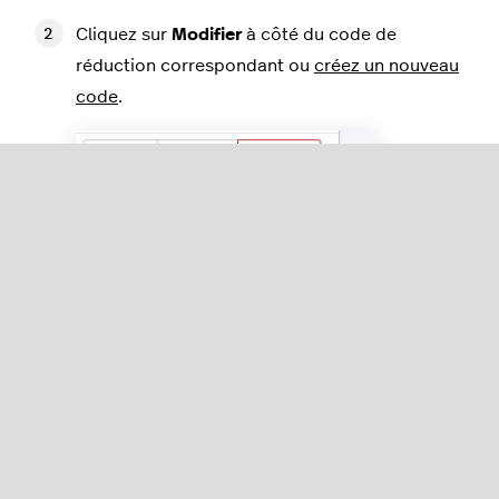
Cliquez sur
Modifier
à côté du code de
réduction correspondant ou
créez un nouveau
code
.
Définissez les dates de début et de fin à l’aide
du sélecteur de date.