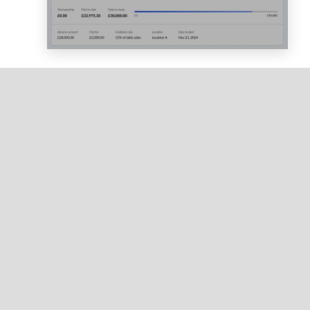
Saisissez le montant que vous souhaitez payer,
puis cliquez sur
Confirmer
.
Le paiement sera débité de votre compte bancaire
par prélèvement automatique. En fonction de votre
banque, il est possible que cette transaction
apparaisse comme en attente pendant plusieurs
jours ouvrables.
Si vous avez des questions au sujet de votre
compte, veuillez
nous contacter
pour obtenir des
informations complémentaires.