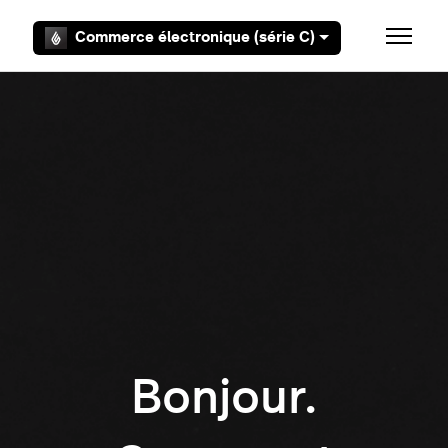
Aller au contenu principal
Commerce électronique (série C)
Ouvrir/F
Bonjour.