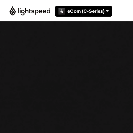
Overslaan en naar hoofdcontent gaan
eCom (C-Series)