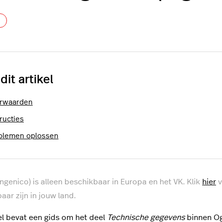
Nog door niemand gevolgd
 dit artikel
rwaarden
ructies
blemen oplossen
ngenico) is alleen beschikbaar in Europa en het VK. Klik
hier
v
aar zijn in jouw land.
kel bevat een gids om het deel
Technische gegevens
binnen Og