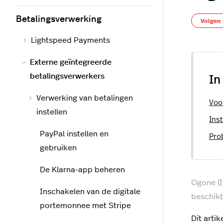
Betalingsverwerking
Volgen
Lightspeed Payments
Externe geïntegreerde
betalingsverwerkers
In
Verwerking van betalingen
Voo
instellen
Inst
PayPal instellen en
Pro
gebruiken
De Klarna-app beheren
Ogone (I
Inschakelen van de digitale
beschikb
portemonnee met Stripe
Dit arti