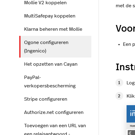
Mollie V2 koppelen
met de s
MultiSafepay koppelen
Voo
Klarna beheren met Mollie
Ogone configureren
Een p
(Ingenico)
Het opzetten van Cayan
Inst
PayPal-
Log
verkopersbescherming
Kli
Stripe configureren
Authorize.net configureren
Toevoegen van een URL van
een relaisantwoord -