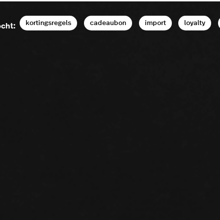
kortingsregels
cadeaubon
import
loyalty
cht: