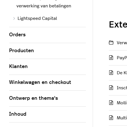
verwerking van betalingen
Lightspeed Capital
Exte
Orders
Verw
Producten
PayP
Klanten
De K
Winkelwagen en checkout
Insc
Ontwerp en thema's
Moll
Inhoud
Mult