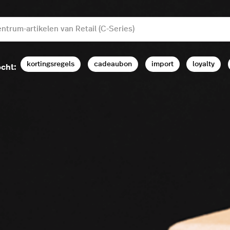
kortingsregels
cadeaubon
import
loyalty
cht: