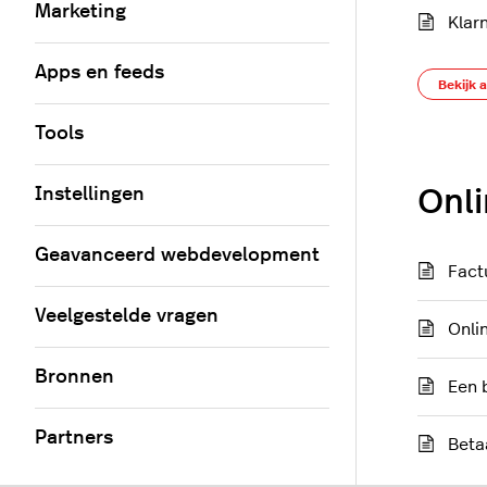
Marketing
Klar
Apps en feeds
Bekijk a
Tools
Instellingen
Onli
Geavanceerd webdevelopment
Fact
Veelgestelde vragen
Onli
Bronnen
Een 
Partners
Beta