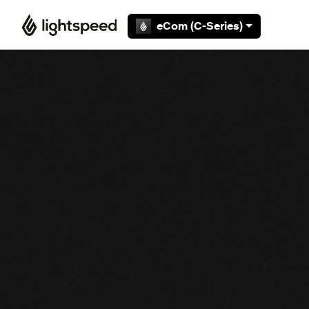
Overslaan en naar hoofdcontent gaan
eCom (C-Series)