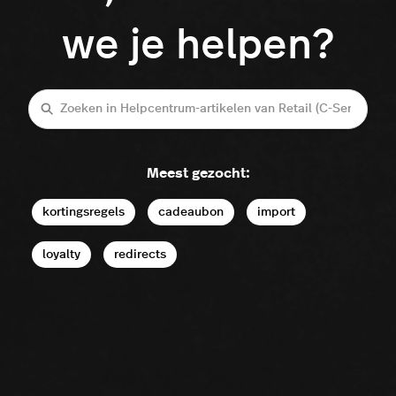
we je helpen?
Zoeken
Meest gezocht:
kortingsregels
cadeaubon
import
loyalty
redirects