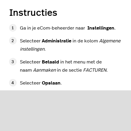
Instructies
Ga in je eCom-beheerder naar
Instellingen
.
Selecteer
Administratie
in de kolom
Algemene
instellingen
.
Selecteer
Betaald
in het menu met de
naam
Aanmaken
in de sectie
FACTUREN
.
Selecteer
Opslaan
.
Kies
Terug naar Instellingen
.
Selecteer
E-mailnotificaties
in de kolom met
de titel
Website-instellingen
.
Selecteer
Orderbevestiging + facturen
en