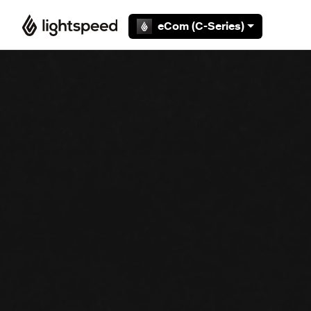
Overslaan en naar hoofdcontent gaan
eCom (C-Series)