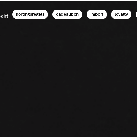
kortingsregels
cadeaubon
import
loyalty
cht: