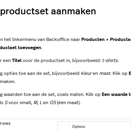
 productset aanmaken
in het linkermenu van Backoffice naar
Producten > Products
ductset toevoegen
.
r een
Titel
voor de productset in, bijvoorbeeld:
t-shirts
.
g opties toe aan de set, bijvoorbeeld
kleur
en
maat
. Klik op
E
maken.
g waarden toe aan de set, zoals maten. Klik op
Een waarde 
ls
S
voor small,
M
,
L
en
OS
(één maat).