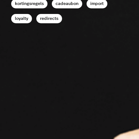
kortingsregels
cadeaubon
import
loyalty
redirects