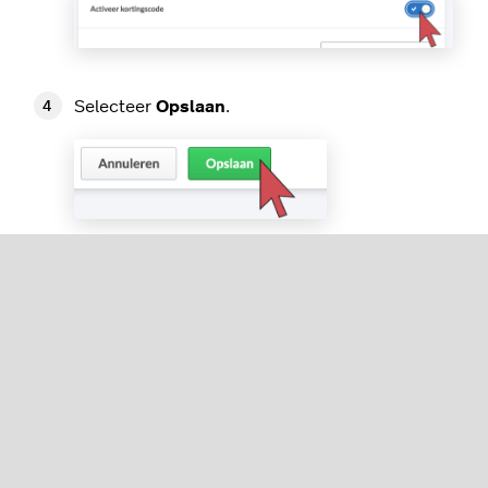
Selecteer
Opslaan
.
Bulkacties
Ga in je eCom-beheerder naar
Marketing
.