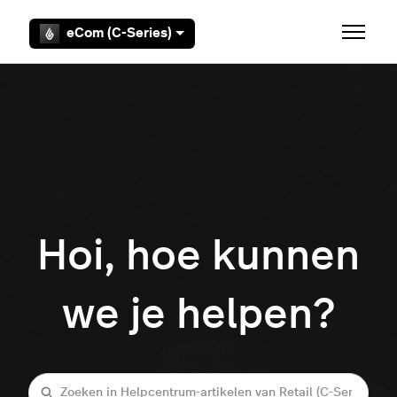
Overslaan en naar hoofdcontent gaan
eCom (C-Series)
Navigati
Hoi, hoe kunnen
we je helpen?
Zoeken