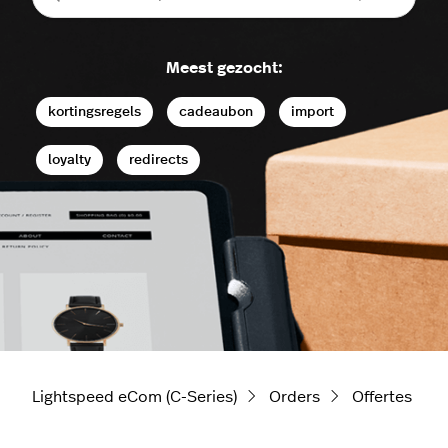
Meest gezocht:
kortingsregels
cadeaubon
import
loyalty
redirects
Lightspeed eCom (C-Series)
Orders
Offertes