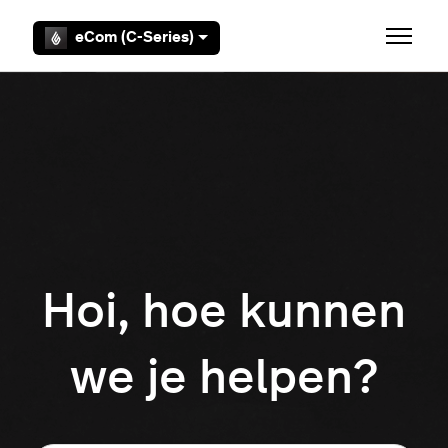
Overslaan en naar hoofdcontent gaan
eCom (C-Series)
Navigati
Hoi, hoe kunnen
we je helpen?