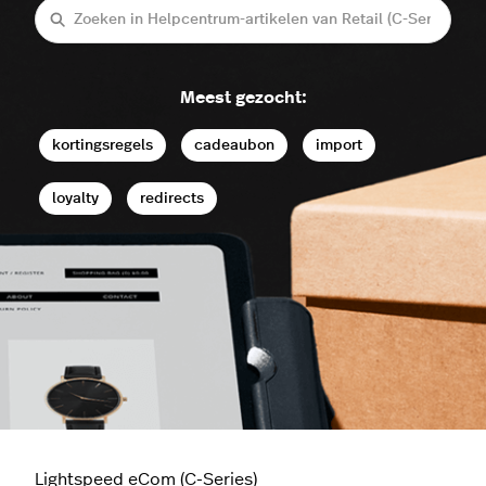
Zoeken
Meest gezocht:
kortingsregels
cadeaubon
import
loyalty
redirects
Lightspeed eCom (C-Series)