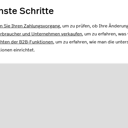
ste Schritte
n Sie Ihren Zahlungsvorgang
, um zu prüfen, ob Ihre Änderu
erbraucher und Unternehmen verkaufen
, um zu erfahren, was 
chten der B2B-Funktionen
, um zu erfahren, wie man die unte
ionen einrichtet.
War dieser Beitrag 
0 von 0 fanden dies hi