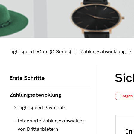
Lightspeed eCom (C-Series)
Zahlungsabwicklung
Sic
Erste Schritte
Zahlungsabwicklung
Folgen
Lightspeed Payments
Integrierte Zahlungsabwickler
von Drittanbietern
In