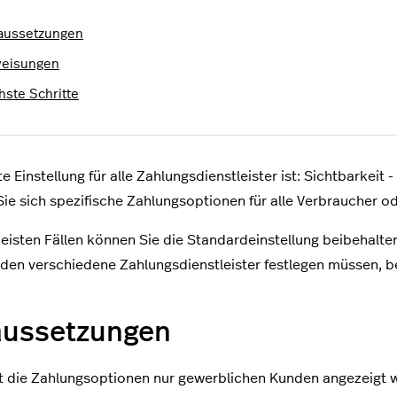
aussetzungen
eisungen
hste Schritte
te Einstellung für alle Zahlungsdienstleister ist: Sichtbarkeit
ie sich spezifische Zahlungsoptionen für alle Verbraucher o
eisten Fällen können Sie die Standardeinstellung beibehalte
en verschiedene Zahlungsdienstleister festlegen müssen, b
aussetzungen
 die Zahlungsoptionen nur gewerblichen Kunden angezeigt 