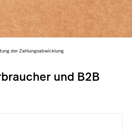
htung der Zahlungsabwicklung
erbraucher und B2B