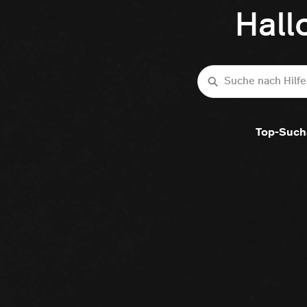
Hall
Suche
Top-Such