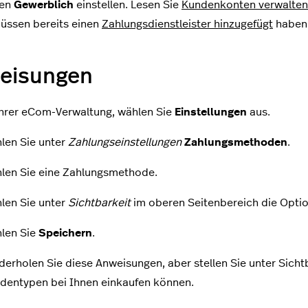
en
Gewerblich
einstellen. Lesen Sie
Kundenkonten verwalten
üssen bereits einen
Zahlungsdienstleister hinzugefügt
haben 
eisungen
Ihrer eCom-Verwaltung, wählen Sie
Einstellungen
aus.
len Sie unter
Zahlungseinstellungen
Zahlungsmethoden
.
len Sie eine Zahlungsmethode.
len Sie unter
Sichtbarkeit
im oberen Seitenbereich die Opti
len Sie
Speichern
.
derholen Sie diese Anweisungen, aber stellen Sie unter Sicht
dentypen bei Ihnen einkaufen können.