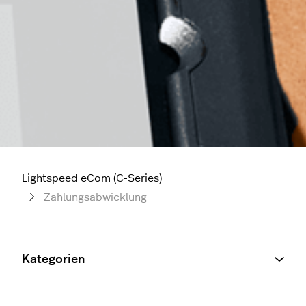
Lightspeed eCom (C-Series)
Zahlungsabwicklung
Kategorien