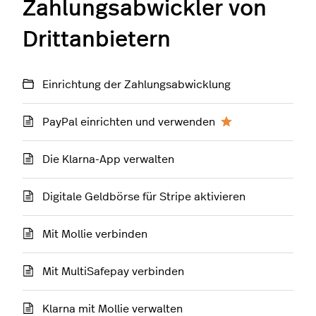
Zahlungsabwickler von
Drittanbietern
Einrichtung der Zahlungsabwicklung
PayPal einrichten und verwenden
Die Klarna-App verwalten
Digitale Geldbörse für Stripe aktivieren
Mit Mollie verbinden
Mit MultiSafepay verbinden
Klarna mit Mollie verwalten