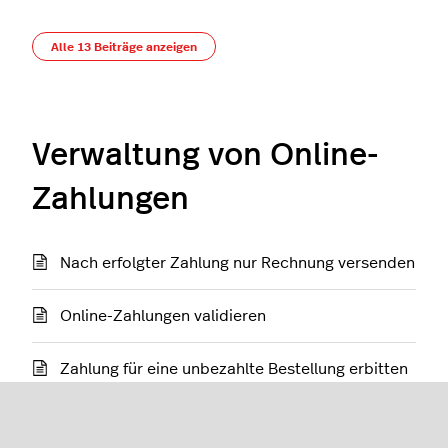
Alle 13 Beiträge anzeigen
Verwaltung von Online-
Zahlungen
Nach erfolgter Zahlung nur Rechnung versenden
Online-Zahlungen validieren
Zahlung für eine unbezahlte Bestellung erbitten
Zahlungserinnerungen einrichten