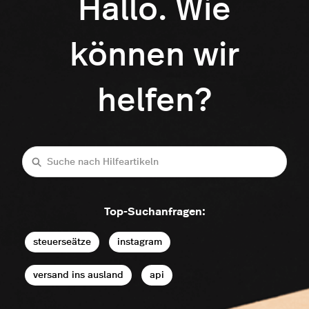
Hallo. Wie
können wir
helfen?
Suche
Top-Suchanfragen:
steuerseätze
instagram
versand ins ausland
api