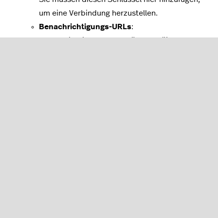
um eine Verbindung herzustellen.
Benachrichtigungs-URLs
:
Benachrichtigungs-URLs für europäische
Zahlungsdienstleister
Benachrichtigungs-URLs
für europäische
Zahlungsdienstleister
Manche Zahlungsdienstleister benötigen für die
Verknüpfung von Zahlungsmethoden URLs wie
Success, Notify und Error. Um sich diese URLs im
linken Menü des Backoffice anzeigen zu lassen,
navigieren Sie zu