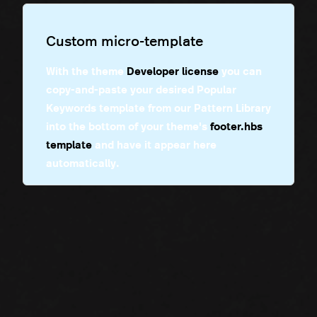
Custom micro-template
With the theme
Developer license
you can
copy-and-paste your desired
Popular
Keywords
template from our Pattern Library
into the bottom of your theme's
footer.hbs
template
and have it appear here
automatically.