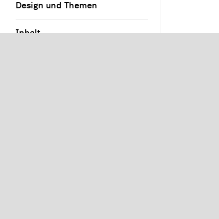
Design und Themen
Inhalt
Marketing
Apps und Feeds
Tools
Einstellungen
Erweiterte Webentwicklung
FAQ