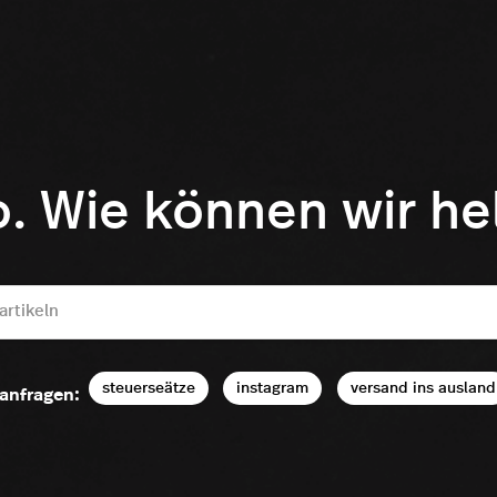
o. Wie können wir he
steuerseätze
instagram
versand ins ausland
anfragen: