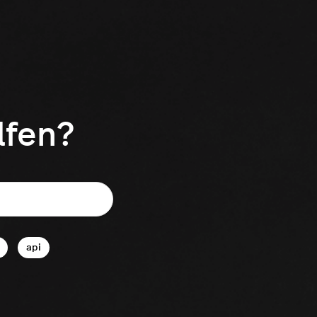
lfen?
api