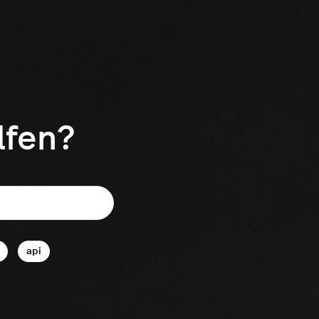
lfen?
api