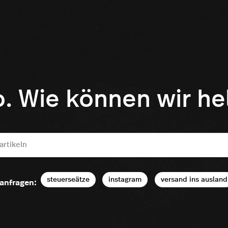
o. Wie können wir he
steuerseätze
instagram
versand ins ausland
anfragen: