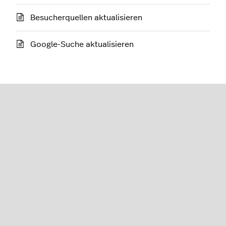
Besucherquellen aktualisieren
Google-Suche aktualisieren
eCom (C-Series)
Deutsch
Lightspeed® 2026