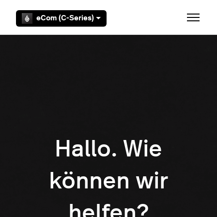
Zum Hauptinhalt gehen
eCom (C-Series)
Navigat
Hallo. Wie
können wir
helfen?