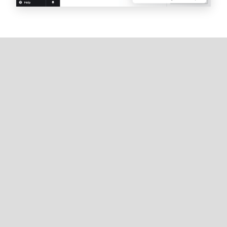
Horaires de la messagerie instantanée par langue
Jours de
HNE
HEC
HNNZ
la
semaine
Anglais
Tous les
24
24
24
jours
heures/7
heures/7
heures/
jours
jours
jours
Français
Lundi -
9 h - 17
S/O
S/O
vendredi
h
Néerlandais
Lundi -
S/O
9 h -
S/O