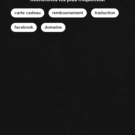
carte cadeau
remboursement
traduction
facebook
domaine