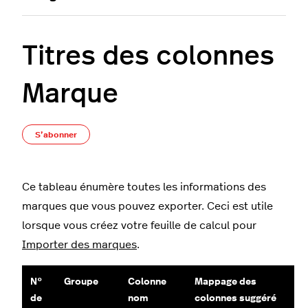
Titres des colonnes
Marque
Pas encore suivi par quelqu'un
S’abonner
Ce tableau énumère toutes les informations des
marques que vous pouvez exporter. Ceci est utile
lorsque vous créez votre feuille de calcul pour
Importer des marques
.
N°
Groupe
Colonne
Mappage des
de
nom
colonnes suggéré