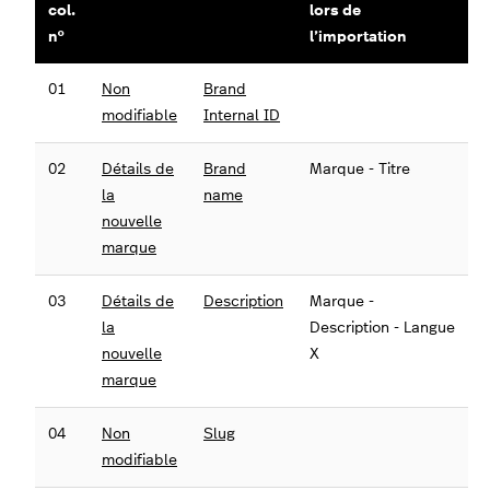
col.
lors de
n°
l’importation
01
Non
Brand
modifiable
Internal ID
02
Détails de
Brand
Marque - Titre
la
name
nouvelle
marque
03
Détails de
Description
Marque -
la
Description - Langue
nouvelle
X
marque
04
Non
Slug
modifiable