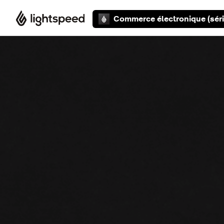
Aller au contenu principal
Commerce électronique (séri