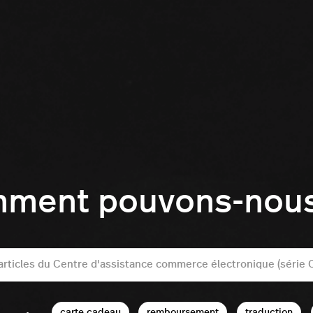
mment pouvons-nous 
carte cadeau
remboursement
traduction