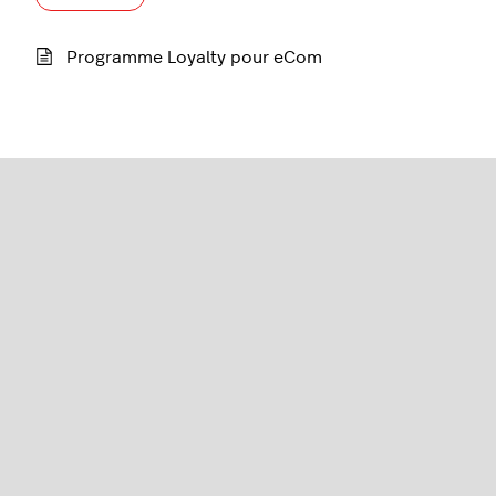
Programme Loyalty pour eCom
Commerce électronique (série C)
Français
Lightspeed® 2026