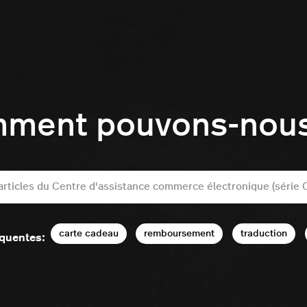
mment pouvons-nous 
carte cadeau
remboursement
traduction
équentes: