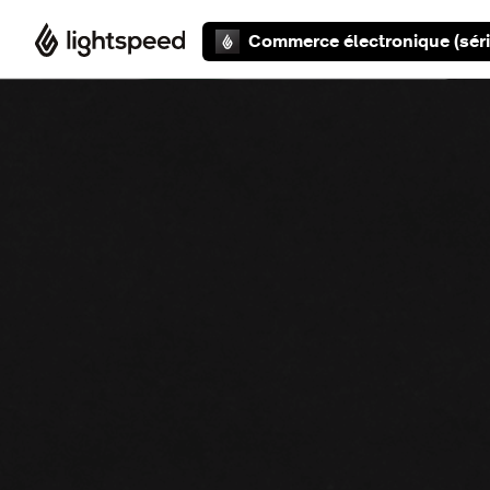
Aller au contenu principal
Commerce électronique (séri