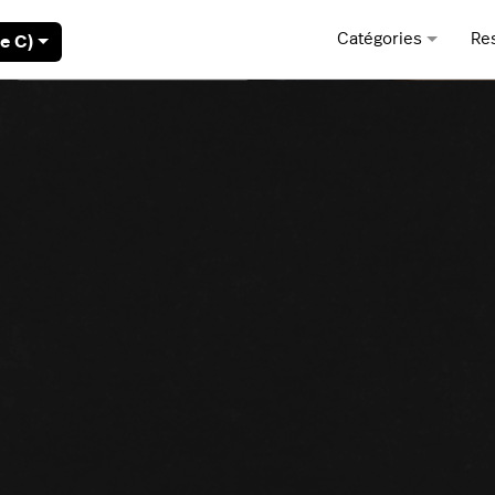
Catégories
Re
e C)