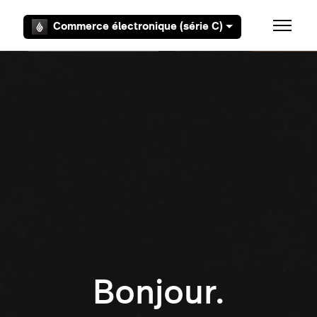
Aller au contenu principal
Commerce électronique (série C)
Ouvrir/F
Bonjour.