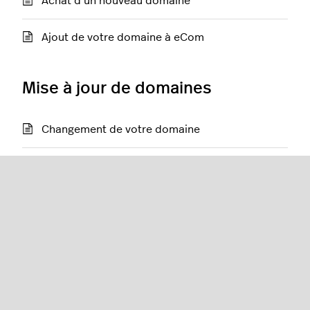
Achat d’un nouveau domaine
Ajout de votre domaine à eCom
Mise à jour de domaines
Changement de votre domaine
Mise à jour des sources de trafic
Mise à jour des résultats des recherches Google
Redirections
Configuration de la redirection