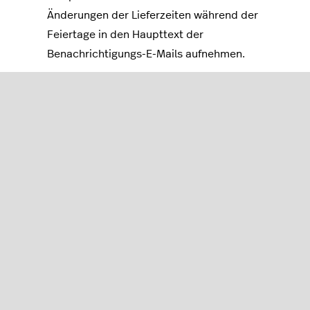
Änderungen der Lieferzeiten während der
Feiertage in den Haupttext der
Benachrichtigungs-E-Mails aufnehmen.
Demo-Leiste anzeigen
So können Sie die Demo-Leiste für Ihren eCom-
Shop aktivieren:
Klicken Sie in Ihrem eCom-Backoffice auf
Einstellungen
>
Erweiterte Einstellungen
.
Aktivieren Sie im Abschnitt
Shop
den
Schalter
neben
Demo-Leiste anzeigen
.
Klicken Sie auf
Speichern
.