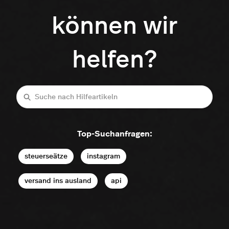
können wir
helfen?
Suche
Top-Suchanfragen:
steuerseätze
instagram
versand ins ausland
api