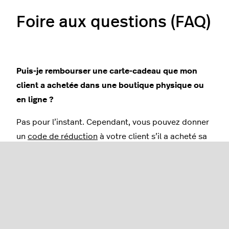
Foire aux questions (FAQ)
Puis-je rembourser une carte-cadeau que mon
client a achetée dans une boutique physique ou
en ligne ?
Pas pour l’instant. Cependant, vous pouvez donner
un
code de réduction
à votre client s’il a acheté sa
carte-cadeau en ligne.
Si vous utilisez Lightspeed Retail, vous pouvez
rembourser une
vente
sur la carte-cadeau d’un
client
, mais, de même que dans Lightspeed eCom,
vous ne pouvez pas rembourser la
vente
d’une