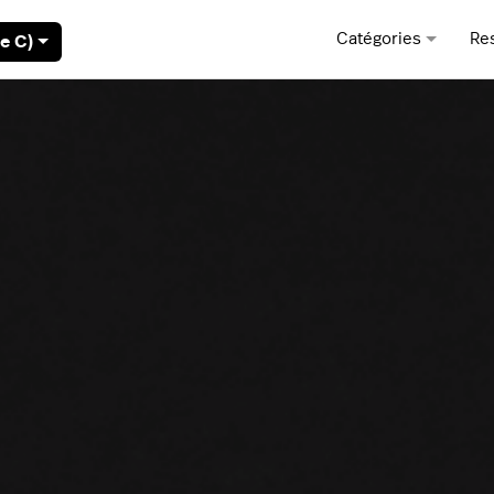
Catégories
Re
e C)