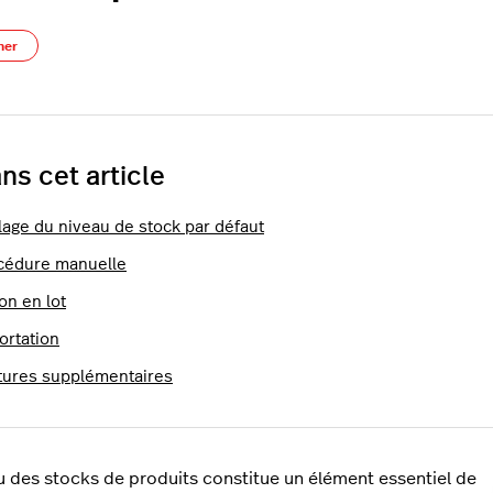
Pas encore suivi par quelqu'un
ner
ns cet article
lage du niveau de stock par défaut
cédure manuelle
on en lot
ortation
tures supplémentaires
u des stocks de produits constitue un élément essentiel de