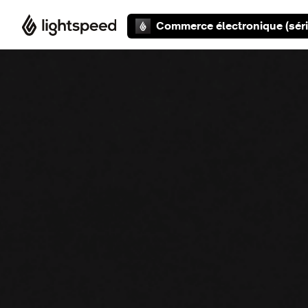
Aller au contenu principal
Commerce électronique (séri