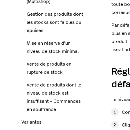
(Multishop)
toute bo
correspo
Gestion des produits dont
les stocks sont faibles ou
Par défa
épuisés
plus en 
produit.
Mise en réserve d’un
lisez l’ar
niveau de stock minimal
Vente de produits en
Régl
rupture de stock
déf
Vente de produits dont le
niveau de stock est
Le nivea
insuffisant – Commandes
en souffrance
Con
Variantes
Cli