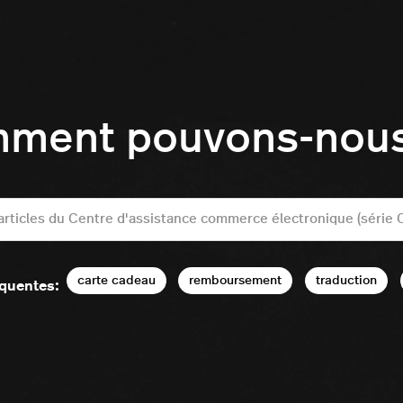
mment pouvons-nous 
carte cadeau
remboursement
traduction
équentes: