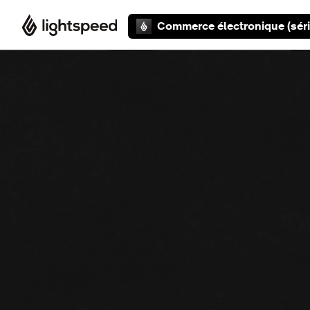
Aller au contenu principal
Commerce électronique (séri