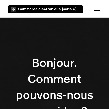
Aller au contenu principal
Commerce électronique (série C)
Ouvrir/F
Bonjour.
Comment
pouvons-nous