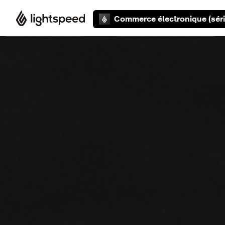
Aller au contenu principal
Commerce électronique (séri