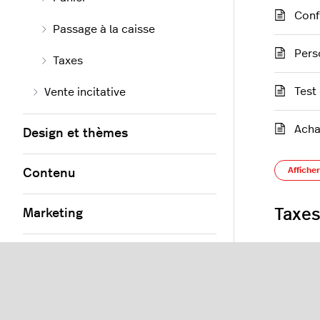
Conf
Passage à la caisse
Pers
Taxes
Test
Vente incitative
Achat
Design et thèmes
Afficher
Contenu
Taxe
Marketing
Applications et flux
Conf
Outils
Conf