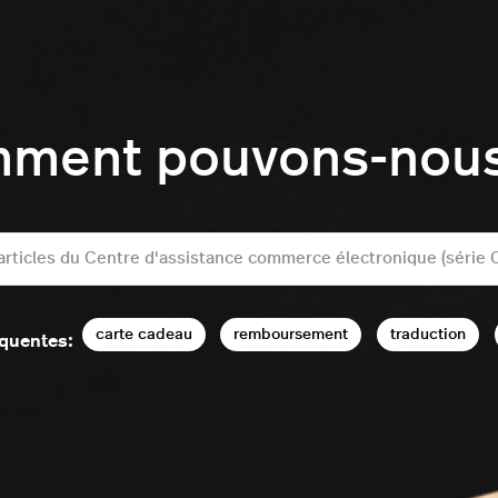
mment pouvons-nous 
carte cadeau
remboursement
traduction
équentes: