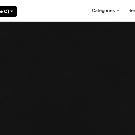
Catégories
Re
e C)