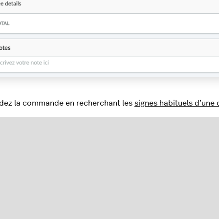
idez la commande en recherchant les
signes habituels d’un
herchez le fournisseur de services de paiement dans la sect
nectez-vous au portail en ligne de ce fournisseur. Par exemp