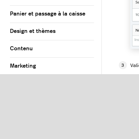
Panier et passage à la caisse
Design et thèmes
Contenu
Val
Marketing
Rec
Applications et flux
Outils
Paramètres
Con
Développement Web avancé