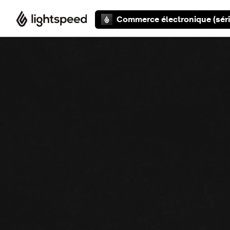
Aller au contenu principal
Commerce électronique (séri