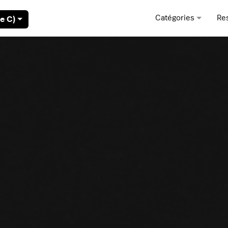
Catégories
Re
e C)