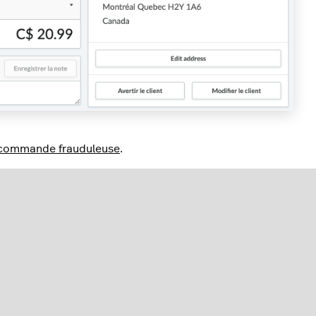
e commande frauduleuse
.
ion
Paiement
de la commande.
le,
si le fournisseur de services de paiement est PayPal,