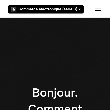
Aller au contenu principal
Commerce électronique (série C)
Ouvrir/F
Bonjour.
Comment