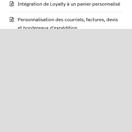
Intégration de Loyalty à un panier personnalisé
Personnalisation des courriels, factures, devis
et bordereaux d'expédition
Modification des données du modèle
personnalisé
Création d’une boutique eCom (C-Series)
Commerce électronique (série C)